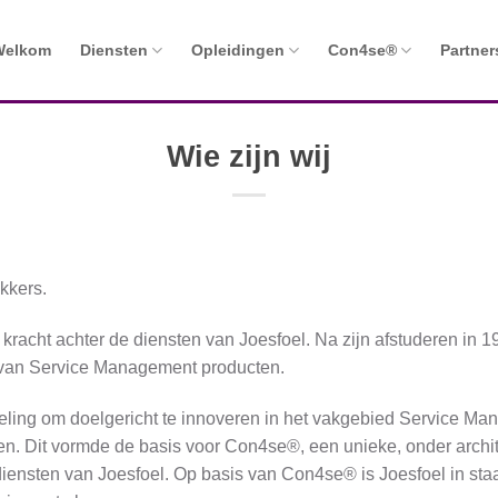
Welkom
Diensten
Opleidingen
Con4se®
Partner
Wie zijn wij
kkers.
racht achter de diensten van Joesfoel. Na zijn afstuderen in 
 van Service Management producten.
kkeling om doelgericht te innoveren in het vakgebied Service M
. Dit vormde de basis voor Con4se®, een unieke, onder archit
e diensten van Joesfoel. Op basis van Con4se® is Joesfoel in st