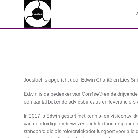
Ga
naar
inhoud
Joesfoel is opgericht door Edwin Charité en Lies Sni
Edwin is de bedenker van Con4se® en de drijvende k
een aantal bekende adviesbureaus en leveranciers
In 2017 is Edwin gestart met kennis- en visieontwi
van eenduidige en bewezen architectuurcomponenten
standaard die als referentiekader fungeert voor all