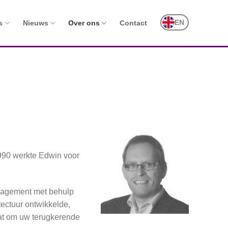
EN
s
Nieuws
Over ons
Contact
1990 werkte Edwin voor
anagement met behulp
ectuur ontwikkelde,
aat om uw terugkerende