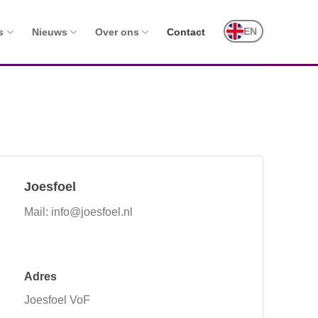
EN
s
Nieuws
Over ons
Contact
Joesfoel
Mail: info@joesfoel.nl
Adres
Joesfoel VoF