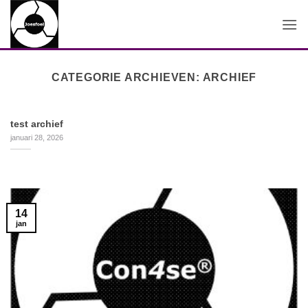
Ga
naar
inhoud
CATEGORIE ARCHIEVEN:
ARCHIEF
test archief
januari 28, 2026
14
jan